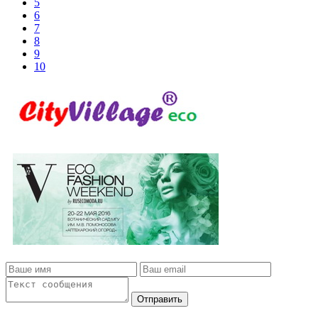
5
6
7
8
9
10
Отправить