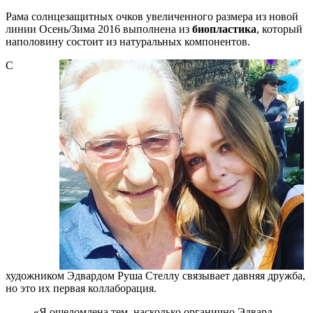
Рама солнцезащитных очков увеличенного размера из новой
линии Осень/Зима 2016 выполнена из
биопластика
, который
наполовину состоит из натуральных компонентов.
С
художником Эдвардом Руша Стеллу связывает давняя дружба,
но это их первая коллаборация.
«Я ошеломлена тем, насколько органично Эдвард